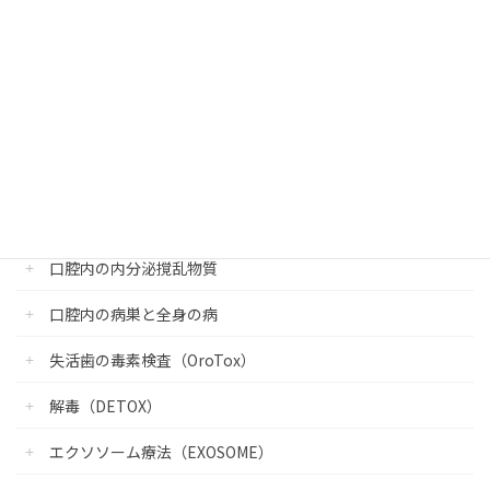
医院紹介
診療内容
医科歯科連携外来について
口腔内の重金属毒性
口腔内の内分泌撹乱物質
口腔内の病巣と全身の病
失活歯の毒素検査（OroTox）
解毒（DETOX）
エクソソーム療法（EXOSOME）