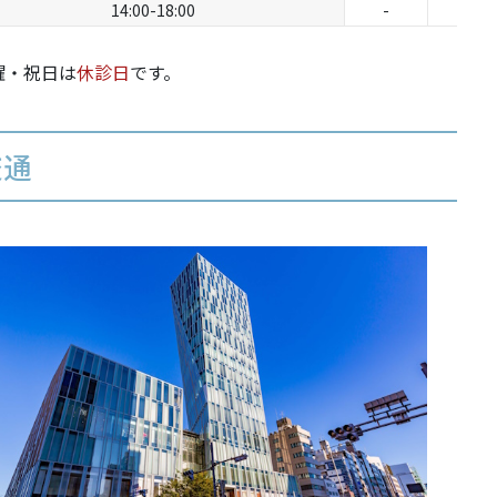
14:00-18:00
-
-
曜・祝日は
休診日
です。
交通
パ
内
ン
〒1
東
よ
ご
イ