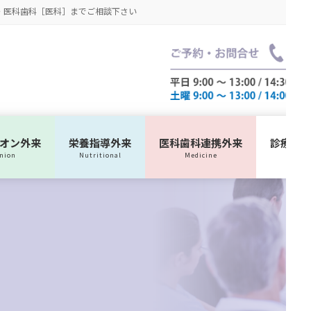
・医科歯科［医科］までご相談下さい
ニオン外来
栄養指導外来
医科歯科連携外来
診療ス
inion
Nutritional
Medicine
Sch