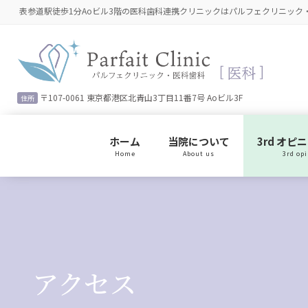
コ
ナ
表参道駅徒歩1分Aoビル3階の医科歯科連携クリニックはパルフェクリニック
ン
ビ
テ
ゲ
ン
ー
ツ
シ
に
ョ
〒107-0061 東京都港区北青山3丁目11番7号 Aoビル3F
住所
移
ン
動
に
移
ホーム
当院について
3rd オピ
動
Home
About us
3rd op
アクセス