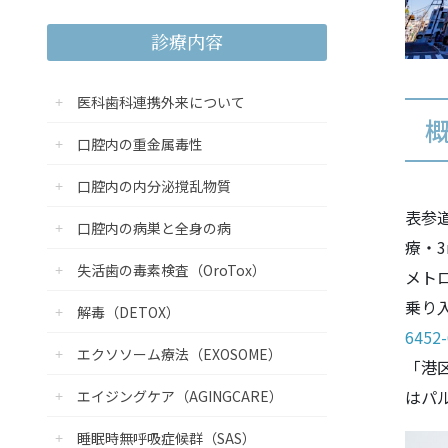
診療内容
医科歯科連携外来について
口腔内の重金属毒性
口腔内の内分泌撹乱物質
表参
口腔内の病巣と全身の病
療・3
失活歯の毒素検査（OroTox）
メト
乗り
解毒（DETOX）
6452
エクソソーム療法（EXOSOME）
「港
はパ
エイジングケア（AGINGCARE）
睡眠時無呼吸症候群（SAS）