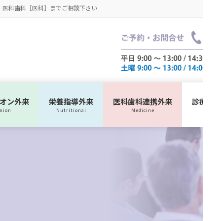
・医科歯科［医科］までご相談下さい
ニオン外来
栄養指導外来
医科歯科連携外来
診療ス
inion
Nutritional
Medicine
Sch