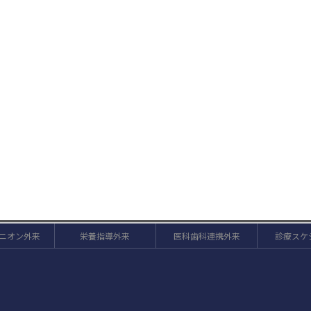
オピニオン外来
栄養指導外来
医科歯科連携外来
診療スケ