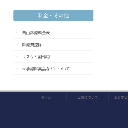
料金・その他
自由診療料金表
医療費控除
リスクと副作用
未承認医薬品などについて
ホーム
当院について
3rd 