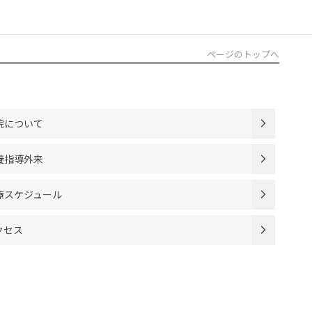
ページのトップへ
院について
養指導外来
療スケジュール
クセス