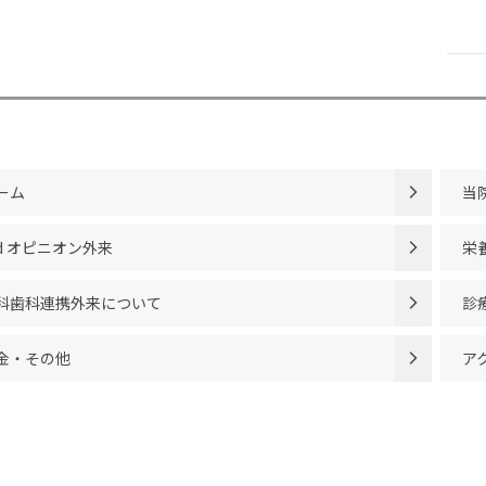
ーム
当
rd オピニオン外来
栄
科歯科連携外来について
診
金・その他
ア