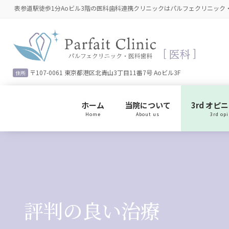
コ
ナ
表参道駅徒歩1分Aoビル3階の医科歯科連携クリニックはパルフェクリニック
ン
ビ
テ
ゲ
ン
ー
ツ
シ
に
ョ
〒107-0061 東京都港区北青山3丁目11番7号 Aoビル3F
住所
移
ン
動
に
移
ホーム
当院について
3rd オピ
動
Home
About us
3rd op
評判の良い治療