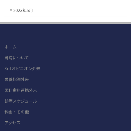
2023年5月
ホーム
当院について
3rd オピニオン外来
栄養指導外来
医科歯科連携外来
診療スケジュール
料金・その他
アクセス