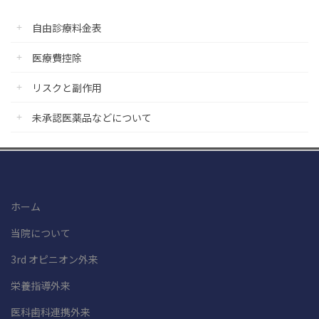
自由診療料金表
医療費控除
リスクと副作用
未承認医薬品などについて
ホーム
当院について
3rd オピニオン外来
栄養指導外来
医科歯科連携外来