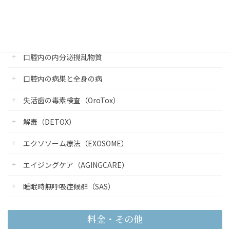
医科歯科連携外来について
口腔内の重金属毒性
口腔内の内分泌撹乱物質
口腔内の病巣と全身の病
失活歯の毒素検査（OroTox）
解毒（DETOX）
エクソソーム療法（EXOSOME）
エイジングケア（AGINGCARE）
睡眠時無呼吸症候群（SAS）
料金・その他